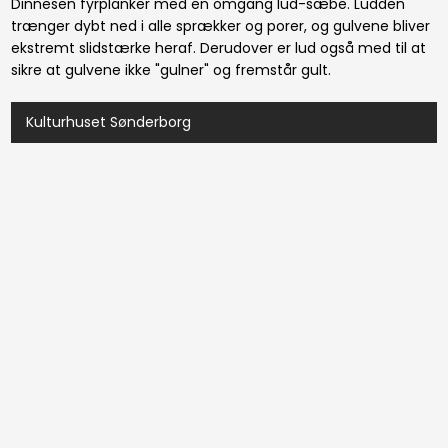
Dinnesen fyrplanker med en omgang lud-sæbe. Ludden
trænger dybt ned i alle sprækker og porer, og gulvene bliver
ekstremt slidstærke heraf. Derudover er lud også med til at
sikre at gulvene ikke "gulner" og fremstår gult.
Kulturhuset Sønderborg