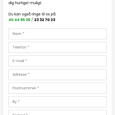
dig hurtigst muligt​.
Du kan også ringe til os på: ​
40 44 95 36
/
23 32 70 23