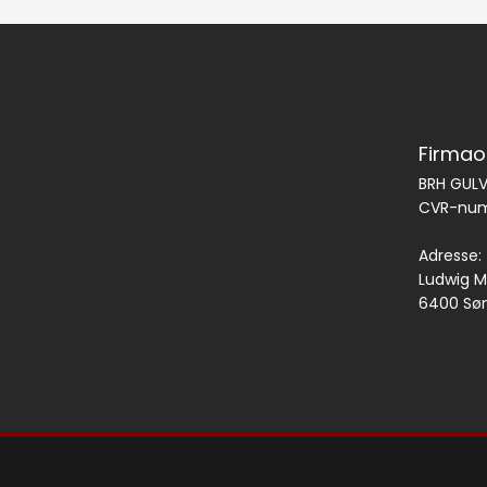
Firmao
BRH GULV
CVR-num
Adresse:
​Ludwig M
6400 Sø