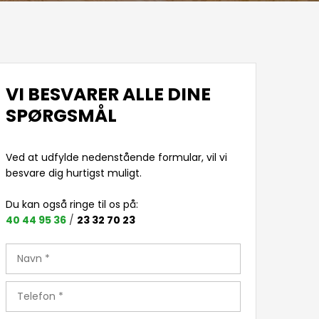
VI BESVARER ALLE DINE
SPØRGSMÅL
Ved at udfylde nedenstående formular, vil vi
besvare dig hurtigst muligt​.
Du kan også ringe til os på: ​
40 44 95 36
/
23 32 70 23