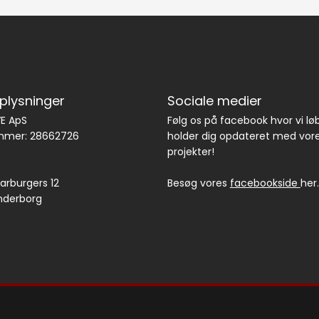
plysninger
Sociale medier
E ApS
Følg os på facebook hvor vi l
mer: 28662726
holder dig opdateret med vor
projekter!
arburgers 12
Besøg vores
facebookside
her.
nderborg