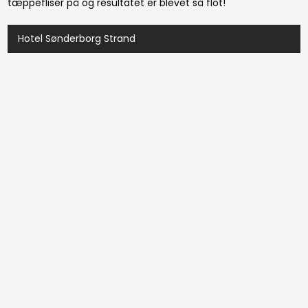
tæppefliser på og resultatet er blevet så flot!​
Hotel Sønderborg Strand