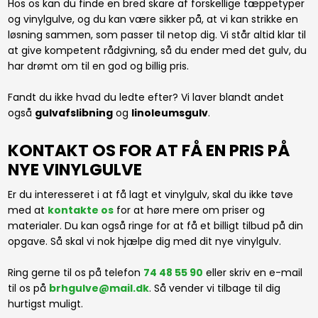
Hos os kan du finde en bred skare af forskellige tæppetyper
og vin​ylgulve, og du kan være sikker på, at vi kan strikke en
løsning sammen, som passer til netop dig. Vi står altid klar til
at give kompetent rådgivning, så du ender med det gulv, du
har drømt om til en god og billig pris.
Fandt du ikke hvad du ledte efter? Vi laver blandt andet
også
gulvafslibning
og
linoleumsgulv
.​
KONTAKT OS FOR AT FÅ EN PRIS PÅ
NYE VINYLGULVE
Er du interesseret i at få lagt et vinylgulv, skal du ikke tøve
med at
kontakte os
for at høre mere om priser og
materialer. Du kan også ringe for at få et billigt tilbud på din
opgave. Så skal vi nok hjælpe dig med dit nye vinylgulv.
Ring gerne til os på telefon
74 48 55 90
eller skriv en e-mail
til os på
brhgulve@mail.dk
. Så vender vi tilbage til dig
hurtigst muligt.