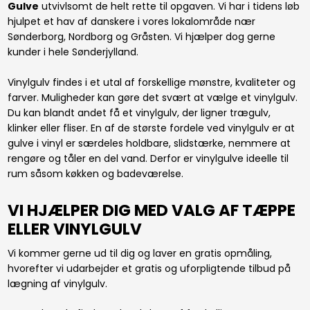
Gulve
utvivlsomt de helt rette til opgaven. Vi har i tidens løb
hjulpet et hav af danskere i vores lokalområde nær
Sønderborg, Nordborg og Gråsten. Vi hjælper dog gerne
kunder i hele Sønderjylland.
Vinylgulv findes i et utal af forskellige mønstre, kvaliteter og
farver. Muligheder kan gøre det svært at vælge et vinylgulv.
Du kan blandt andet få et vinylgulv, der ligner trægulv,
klinker eller fliser. En af de største fordele ved vinylgulv er at
gulve i vinyl er særdeles holdbare, slidstærke, nemmere at
rengøre og tåler en del vand. Derfor er vinylgulve ideelle til
rum såsom køkken og badeværelse.
VI HJÆLPER DIG MED VALG AF TÆPPE
ELLER VINYLGULV
Vi kommer gerne ud til dig og laver en gratis opmåling,
hvorefter vi udarbejder et gratis og uforpligtende tilbud på
lægning af vinylgulv.